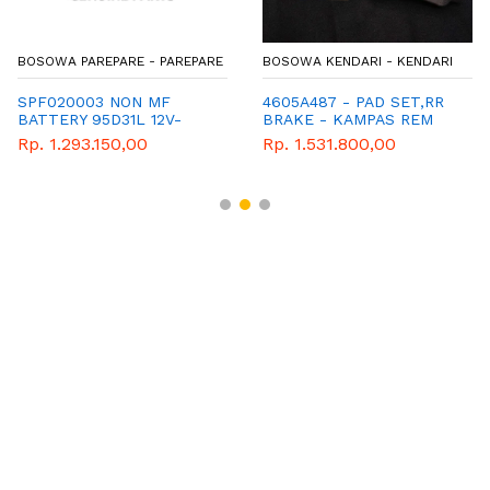
BOSOWA PAREPARE - PAREPARE
BOSOWA KENDARI - KENDARI
SPF020003 NON MF
4605A487 - PAD SET,RR
BATTERY 95D31L 12V-
BRAKE - KAMPAS REM
80AH
BELAKANG - GENUINE
Rp. 1.293.150,00
Rp. 1.531.800,00
SPAREPART MITSUBISHI
OUTLANDER