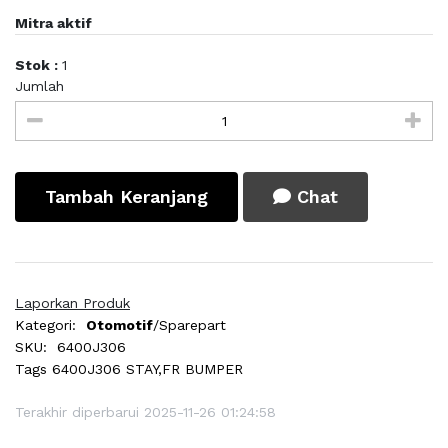
Mitra aktif
Stok :
1
Jumlah
Tambah Keranjang
Chat
Laporkan Produk
Kategori:
Otomotif
/Sparepart
SKU:
6400J306
Tags
6400J306 STAY,FR BUMPER
Terakhir diperbarui 2025-11-26 01:24:58