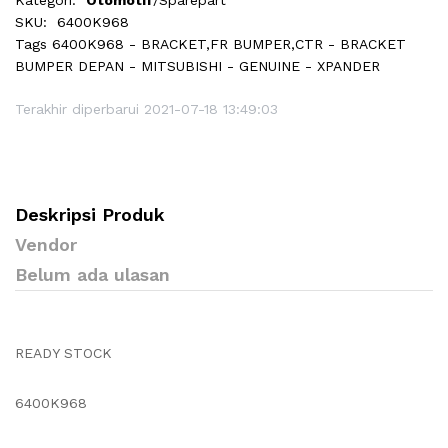
Kategori:
Otomotif
/Sparepart
SKU:
6400K968
Tags
6400K968 - BRACKET,FR BUMPER,CTR - BRACKET
BUMPER DEPAN - MITSUBISHI - GENUINE - XPANDER
Terakhir diperbarui 2021-07-18 13:49:03
Deskripsi Produk
Vendor
Belum ada ulasan
READY STOCK
6400K968