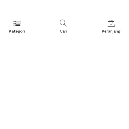
Kategori
Cari
Keranjang
Layanan Pelanggan
Kebijakan & Privasi
Pusat Bantuan
Layanan Pengaduan