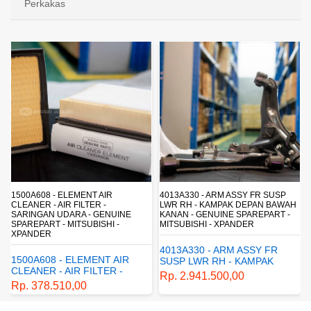
Perkakas
4013A330 - ARM ASSY FR SUSP
4162A413 - SHOCK ABSORBER RR
LWR RH - KAMPAK DEPAN BAWAH
SUSP - SUSPENSI BELAKANG -
KANAN - GENUINE SPAREPART -
SHOCKBREAKER BELAKANG -
MITSUBISHI - XPANDER
GENUINE SPAREPART -
MITSUBISHI - XPANDER
4013A330 - ARM ASSY FR
4162A413 - SHOCK
SUSP LWR RH - KAMPAK
ABSORBER RR SUSP -
DEPAN BAWAH KANAN -
Rp. 2.941.500,00
SUSPENSI BELAKANG -
GENUINE SPAREPART -
Rp. 1.198.800,00
SHOCKBREAKER BELAKANG
MITSUBISHI - XPANDER
- GENUINE SPAREPART -