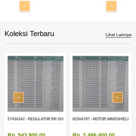
<
>
Koleksi Terbaru
Lihat Lainnya
<
>
OR WINDOW,LH
5743A342 - REGULATOR,RR DOOR WINDOW,RH
8250A787 - MOTOR,WINDSHIELD W
Rp. 543.900,00
Rp. 2.486.400,00