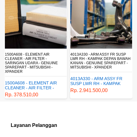
Sparepart
Oil
Acessories
Chemical
Interior dan Eksterior
Perawatan Kendaraan
Perkakas
1500A608 - ELEMENT AIR
4013A330 - ARM ASSY FR SUSP
CLEANER - AIR FILTER -
LWR RH - KAMPAK DEPAN BAWAH
SARINGAN UDARA - GENUINE
KANAN - GENUINE SPAREPART -
SPAREPART - MITSUBISHI -
MITSUBISHI - XPANDER
XPANDER
4013A330 - ARM ASSY FR
1500A608 - ELEMENT AIR
SUSP LWR RH - KAMPAK
CLEANER - AIR FILTER -
DEPAN BAWAH KANAN -
Rp. 2.941.500,00
SARINGAN UDARA -
GENUINE SPAREPART -
Rp. 378.510,00