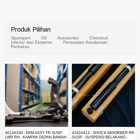
Produk Pilihan
Sparepart
Oil
Acessories
Chemical
Interior dan Eksterior
Perawatan Kendaraan
Perkakas
1770A233 - FUEL FILTER ELEMENT
- SARINGAN BAHAN BAKAR -
SARINGAN SOLAR - MITSUBISHI -
PAJERO
1770A233 - FUEL FILTER
ELEMENT - SARINGAN
BAHAN BAKAR - SARINGAN
Rp. 430.680,00
SOLAR - MITSUBISHI -
PAJERO
4162A413 - SHOCK ABSORBER RR
AH
SUSP - SUSPENSI BELAKANG -