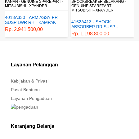
-
SHOCKBREAKER BELAKANG -
GENUINE SPAREPART -
MITSUBISHI - XPANDER
4162A413 - SHOCK
ABSORBER RR SUSP -
SUSPENSI BELAKANG -
Rp. 1.198.800,00
SHOCKBREAKER BELAKANG
- GENUINE SPAREPART -
MITSUBISHI - XPANDER
Layanan Pelanggan
Kebijakan & Privasi
Pusat Bantuan
Layanan Pengaduan
Keranjang Belanja