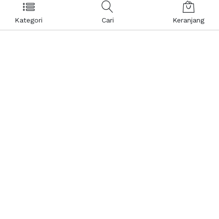
Kategori
Cari
Keranjang
Layanan Pelanggan
Kebijakan & Privasi
Pusat Bantuan
Layanan Pengaduan