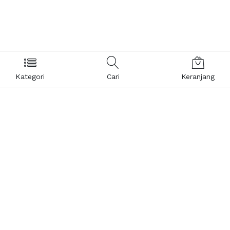
Kategori
Cari
Keranjang
Layanan Pelanggan
Kebijakan & Privasi
Pusat Bantuan
Layanan Pengaduan