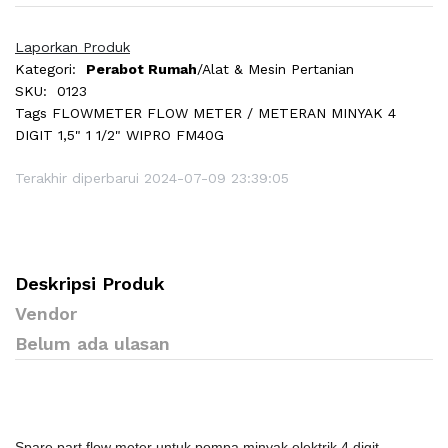
Laporkan Produk
Kategori:
Perabot Rumah
/Alat & Mesin Pertanian
SKU:
0123
Tags
FLOWMETER FLOW METER / METERAN MINYAK 4
DIGIT 1,5" 1 1/2" WIPRO FM40G
Terakhir diperbarui 2024-07-09 23:39:05
Deskripsi Produk
Vendor
Belum ada ulasan
Spare part flow meter untuk pompa minyak elektrik 4 digit