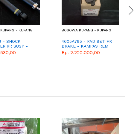
KUPANG - KUPANG
BOSOWA KUPANG - KUPANG
9 - SHOCK
4605A795 - PAD SET FR
ER,RR SUSP -
BRAKE - KAMPAS REM
KER -
DEPAN OUTLENDER
.530,00
Rp. 2.220.000,00
SHI - GENUINE
 MIRAGE