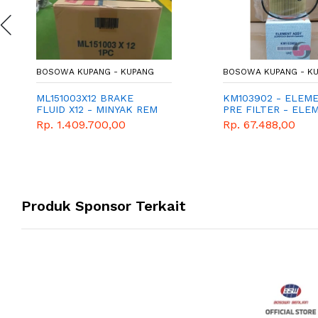
BOSOWA KUPANG - KUPANG
BOSOWA KUPANG - K
ML151003X12 BRAKE
KM103902 - ELEME
FLUID X12 - MINYAK REM
PRE FILTER - ELE
X12 - CAIRAN REM X12
ASSY - SARINGAN 
Rp. 1.409.700,00
Rp. 67.488,00
BAKAR
Produk Sponsor Terkait