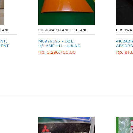
UPANG
BOSOWA KUPANG - KUPANG
BOSOWA 
NT,
MC979625 - BZL.
4162A21
MENT
H/LAMP LH - UJUNG
ABSORB
BAHAN
BUMPER KIRI FIGHTER X
SOKBRE
Rp. 3.296.700,00
Rp. 913
- KUPING BUMPER KIRI
MITSUBI
FIGHTER X
PART -