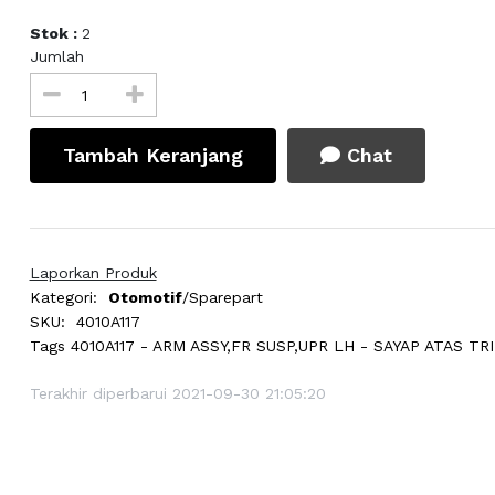
Stok :
2
Jumlah
Tambah Keranjang
Chat
Laporkan Produk
Kategori:
Otomotif
/Sparepart
SKU:
4010A117
Tags
4010A117 - ARM ASSY,FR SUSP,UPR LH - SAYAP ATAS T
Terakhir diperbarui 2021-09-30 21:05:20