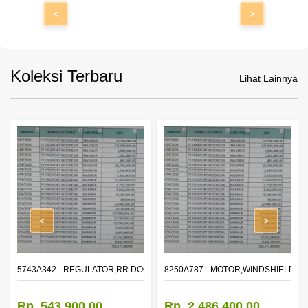
<
>
Koleksi Terbaru
Lihat Lainnya
<
>
OR WINDOW,LH
5743A342 - REGULATOR,RR DOOR WINDOW,RH
8250A787 - MOTOR,WINDSHIELD W
Rp. 543.900,00
Rp. 2.486.400,00