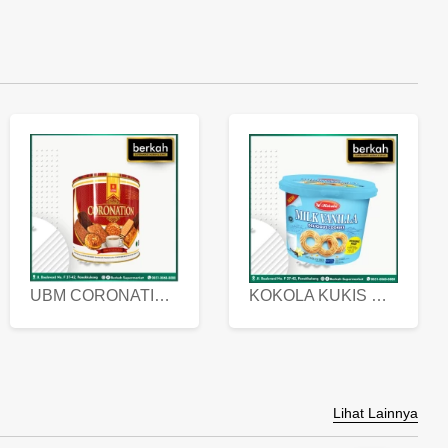
UBM CORONATION ASSORTED BISKUIT KALENG 450 GRAM
KOKOLA KUKIS HYGIENIC MILK VANILLA PACK 320 GR
Lihat Lainnya