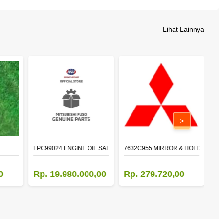
Lihat Lainnya
>
FPC99024 ENGINE OIL SAE 15W-40 API CI-4 (200L)
7632C955 MIRROR & HOLDER,D
5
0
Rp. 19.980.000,00
Rp. 279.720,00
R