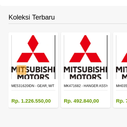
Koleksi Terbaru
<
SY,MAIN SHAFT 2ND SPEED (M035S5)
ME531620IDN - GEAR, M/T MAIN SHAFT REVERSE
MK471682 - HANGER ASSY,FR SHACK
MH035
Rp. 1.226.550,00
Rp. 492.840,00
Rp. 