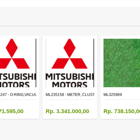
LE
247 - O-RING,VACUUM PUMP
ML235158 - METER, CLUSTER CANTER
ML325969
71.595,00
Rp. 3.341.000,00
Rp. 738.150,0