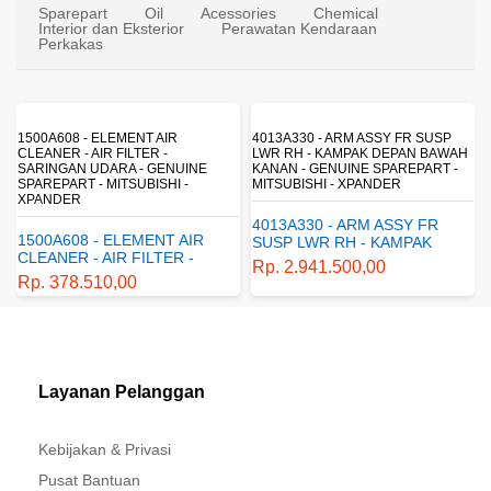
Produk Pilihan
Sparepart
Oil
Acessories
Chemical
Interior dan Eksterior
Perawatan Kendaraan
Perkakas
1500A608 - ELEMENT AIR
4013A330 - ARM ASSY FR SUSP
CLEANER - AIR FILTER -
LWR RH - KAMPAK DEPAN BAWAH
SARINGAN UDARA - GENUINE
KANAN - GENUINE SPAREPART -
SPAREPART - MITSUBISHI -
MITSUBISHI - XPANDER
XPANDER
4013A330 - ARM ASSY FR
1500A608 - ELEMENT AIR
SUSP LWR RH - KAMPAK
CLEANER - AIR FILTER -
DEPAN BAWAH KANAN -
Rp. 2.941.500,00
SARINGAN UDARA -
GENUINE SPAREPART -
Rp. 378.510,00
GENUINE SPAREPART -
MITSUBISHI - XPANDER
MITSUBISHI - XPANDER