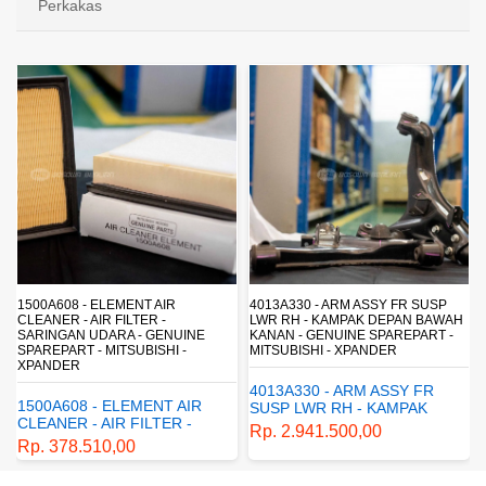
Perkakas
1500A608 - ELEMENT AIR
4013A330 - ARM ASSY FR SUSP
CLEANER - AIR FILTER -
LWR RH - KAMPAK DEPAN BAWAH
SARINGAN UDARA - GENUINE
KANAN - GENUINE SPAREPART -
SPAREPART - MITSUBISHI -
MITSUBISHI - XPANDER
XPANDER
4013A330 - ARM ASSY FR
1500A608 - ELEMENT AIR
SUSP LWR RH - KAMPAK
CLEANER - AIR FILTER -
DEPAN BAWAH KANAN -
Rp. 2.941.500,00
SARINGAN UDARA -
GENUINE SPAREPART -
Rp. 378.510,00
GENUINE SPAREPART -
MITSUBISHI - XPANDER
MITSUBISHI - XPANDER