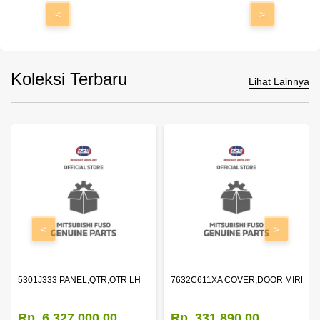
<
>
Koleksi Terbaru
Lihat Lainnya
<
>
DOOR,LH
5301J333 PANEL,QTR,OTR LH
7632C611XA COVER,DOOR MIRROR
Rp. 6.327.000,00
Rp. 331.890,00