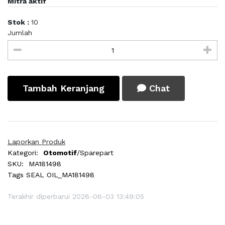
Mitra aktif
Stok :
10
Jumlah
Tambah Keranjang
Chat
Laporkan Produk
Kategori:
Otomotif
/Sparepart
SKU:
MA181498
Tags
SEAL OIL_MA181498
Terakhir diperbarui 2026-06-03 13:49:05