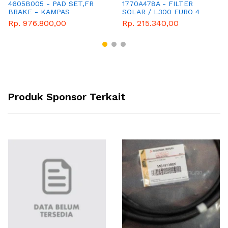
4605B005 - PAD SET,FR
1770A478A - FILTER
BRAKE - KAMPAS
SOLAR / L300 EURO 4
CAKRAM - GENUINE
Rp. 976.800,00
Rp. 215.340,00
SPAREPART - MITSUBISHI
- MIRAGE
Produk Sponsor Terkait