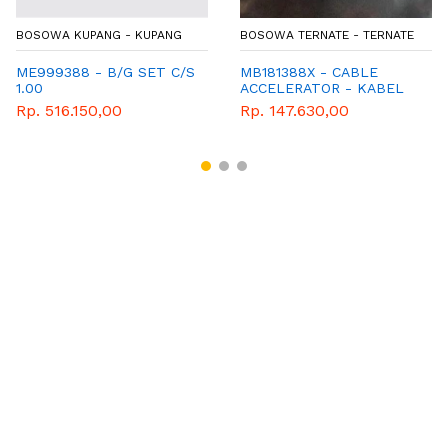
BOSOWA KUPANG - KUPANG
BOSOWA TERNATE - TERNATE
ME999388 - B/G SET C/S
MB181388X - CABLE
1.00
ACCELERATOR - KABEL
GAS L300D EURO 2
Rp. 516.150,00
Rp. 147.630,00