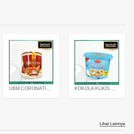
UBM CORONATION ASSORTED BISKUIT KALENG 450 GRAM
KOKOLA KUKIS HYGIENIC MILK VANILLA PACK 320 GR
Lihat Lainnya