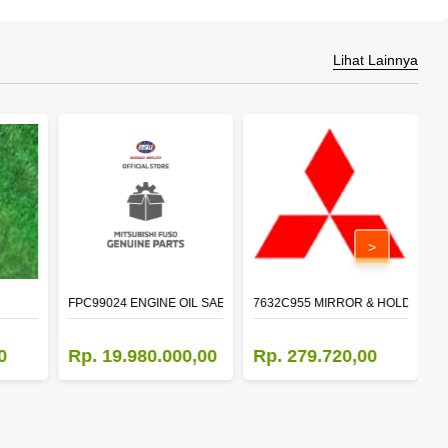
Lihat Lainnya
>
FPC99024 ENGINE OIL SAE 15W-40 API CI-4 (200L)
7632C955 MIRROR & HOLDER,D
5
0
Rp. 19.980.000,00
Rp. 279.720,00
R