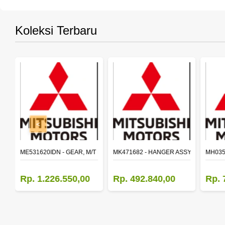
Koleksi Terbaru
<
SY,MAIN SHAFT 2ND SPEED (M035S5)
ME531620IDN - GEAR, M/T MAIN SHAFT REVERSE
MK471682 - HANGER ASSY,FR SHACK
MH035
Rp. 1.226.550,00
Rp. 492.840,00
Rp. 