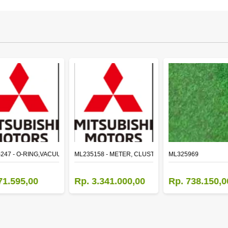
LE
247 - O-RING,VACUUM PUMP
ML235158 - METER, CLUSTER CANTER
ML325969
71.595,00
Rp. 3.341.000,00
Rp. 738.150,0