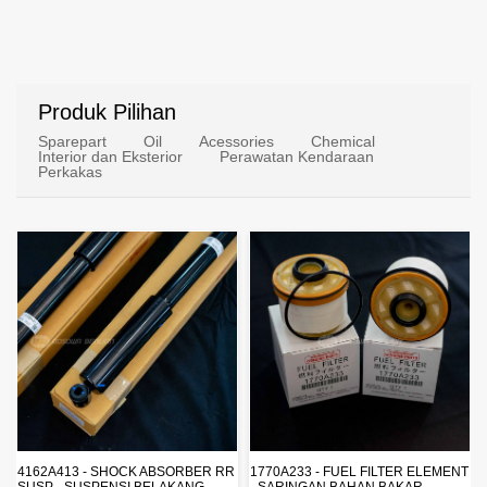
Produk Pilihan
Sparepart
Oil
Acessories
Chemical
Interior dan Eksterior
Perawatan Kendaraan
Perkakas
4162A413 - SHOCK ABSORBER RR
1770A233 - FUEL FILTER ELEMENT
SUSP - SUSPENSI BELAKANG -
- SARINGAN BAHAN BAKAR -