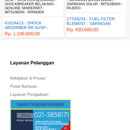
SHOCKBREAKER BELAKANG -
SARINGAN SOLAR - MITSUBISHI -
GENUINE SPAREPART -
PAJERO
MITSUBISHI - XPANDER
1770A233 - FUEL FILTER
4162A413 - SHOCK
ELEMENT - SARINGAN
ABSORBER RR SUSP -
BAHAN BAKAR - SARINGAN
Rp. 430.680,00
SUSPENSI BELAKANG -
SOLAR - MITSUBISHI -
Rp. 1.198.800,00
SHOCKBREAKER BELAKANG
PAJERO
- GENUINE SPAREPART -
MITSUBISHI - XPANDER
Layanan Pelanggan
Kebijakan & Privasi
Pusat Bantuan
Layanan Pengaduan