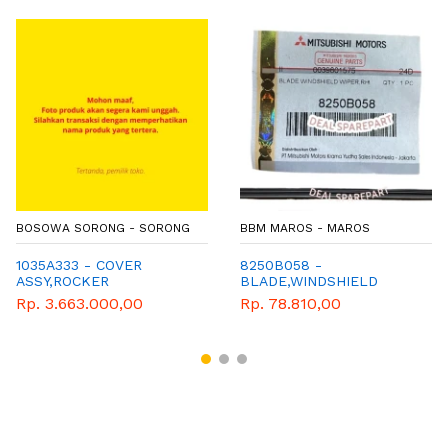
BOSOWA SORONG - SORONG
BBM MAROS - MAROS
1035A333 - COVER
8250B058 -
ASSY,ROCKER
BLADE,WINDSHIELD
WIPER,RH
Rp. 3.663.000,00
Rp. 78.810,00