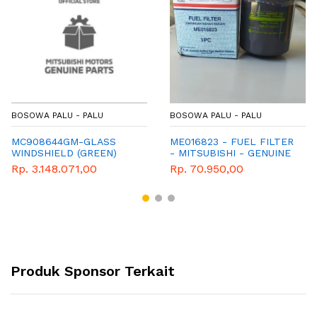
BOSOWA PALU - PALU
BOSOWA PALU - PALU
MC908644GM-GLASS
ME016823 - FUEL FILTER
WINDSHIELD (GREEN)
- MITSUBISHI - GENUINE
LAMIN -MITSUBISHI-
PARTS
Rp. 3.148.071,00
Rp. 70.950,00
GENEUNE-PART
Produk Sponsor Terkait