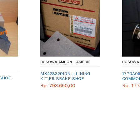
BOSOWA AMBON - AMBON
BOSOWA 
MK428329IDN - LINING
1770A0
 SHOE
KIT,FR BRAKE SHOE
COMMON
(W=140) - GENUINE
SARING
Rp. 793.650,00
Rp. 177
SPAREPART MITSUBISHI
FUSO