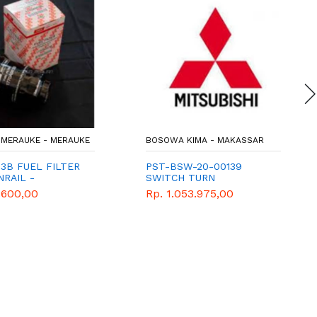
MERAUKE - MERAUKE
BOSOWA KIMA - MAKASSAR
53B FUEL FILTER
PST-BSW-20-00139
RAIL -
SWITCH TURN
AN SOLAR
.600,00
Rp. 1.053.975,00