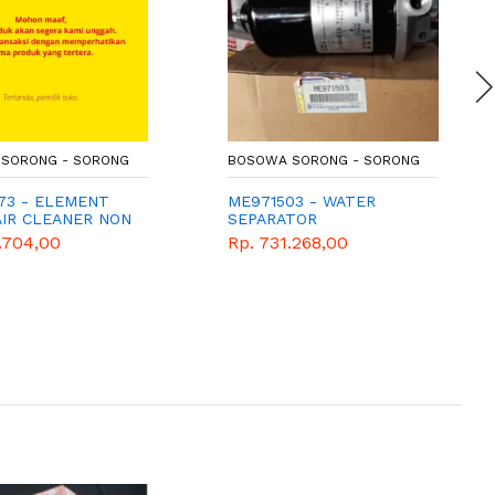
SORONG - SORONG
BOSOWA SORONG - SORONG
73 - ELEMENT
ME971503 - WATER
AIR CLEANER NON
SEPARATOR
FM517
ET/EU/EV/EW/E
.704,00
Rp. 731.268,00