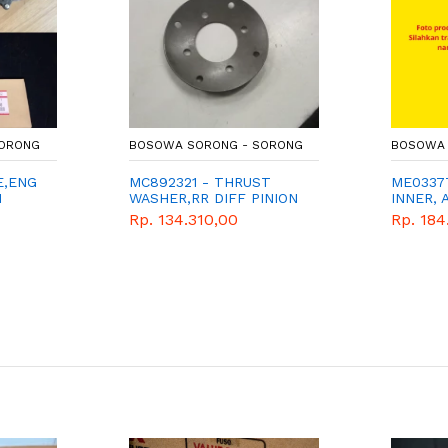
SORONG
BOSOWA SORONG - SORONG
BOSOWA 
E,ENG
MC892321 - THRUST
ME0337
I
WASHER,RR DIFF PINION
INNER, 
- TYPE 
Rp. 134.310,00
Rp. 184