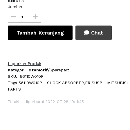
Stok :
3
Jumlah
Tambah Keranjang
Chat
Laporkan Produk
Kategori:
Otomotif
/Sparepart
SKU:
56110W010P
Tags
56110W010P - SHOCK ABSORBER,FR SUSP - MITSUBISH
PARTS
Terakhir diperbarui 2022-07-28 10:11:45