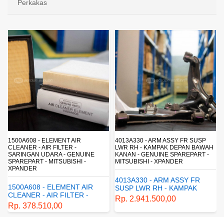
Perkakas
4013A330 - ARM ASSY FR SUSP
4162A413 - SHOCK ABSORBER RR
LWR RH - KAMPAK DEPAN BAWAH
SUSP - SUSPENSI BELAKANG -
KANAN - GENUINE SPAREPART -
SHOCKBREAKER BELAKANG -
MITSUBISHI - XPANDER
GENUINE SPAREPART -
MITSUBISHI - XPANDER
4013A330 - ARM ASSY FR
4162A413 - SHOCK
SUSP LWR RH - KAMPAK
ABSORBER RR SUSP -
DEPAN BAWAH KANAN -
Rp. 2.941.500,00
SUSPENSI BELAKANG -
GENUINE SPAREPART -
Rp. 1.198.800,00
SHOCKBREAKER BELAKANG
MITSUBISHI - XPANDER
- GENUINE SPAREPART -