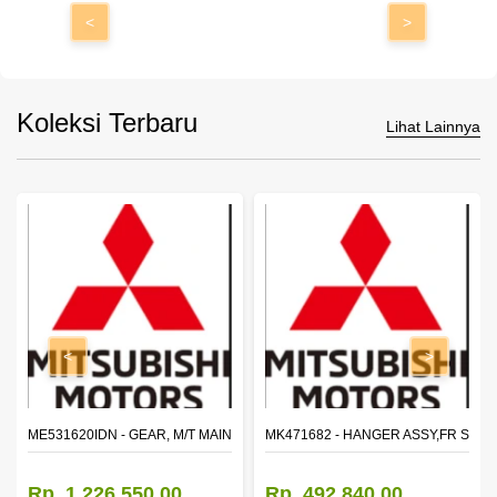
<
>
Koleksi Terbaru
Lihat Lainnya
<
>
N SHAFT 2ND SPEED (M035S5)
ME531620IDN - GEAR, M/T MAIN SHAFT REVERSE
MK471682 - HANGER ASSY,FR SHA
Rp. 1.226.550,00
Rp. 492.840,00