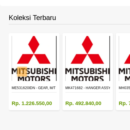
Koleksi Terbaru
<
SY,MAIN SHAFT 2ND SPEED (M035S5)
ME531620IDN - GEAR, M/T MAIN SHAFT REVERSE
MK471682 - HANGER ASSY,FR SHACK
MH035
Rp. 1.226.550,00
Rp. 492.840,00
Rp. 