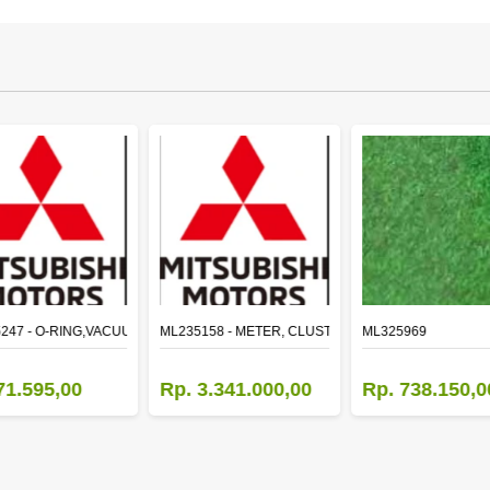
LE
247 - O-RING,VACUUM PUMP
ML235158 - METER, CLUSTER CANTER
ML325969
71.595,00
Rp. 3.341.000,00
Rp. 738.150,0