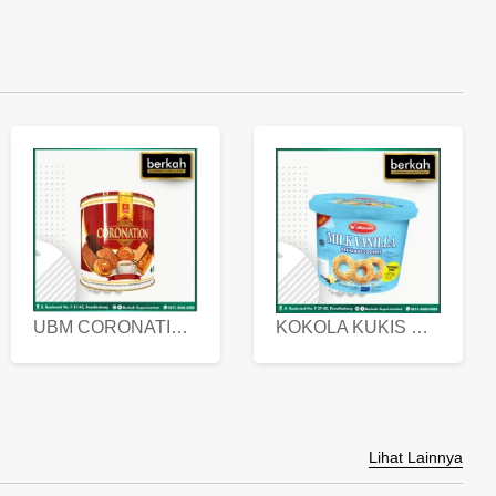
UBM CORONATION ASSORTED BISKUIT KALENG 450 GRAM
KOKOLA KUKIS HYGIENIC MILK VANILLA PACK 320 GR
Lihat Lainnya