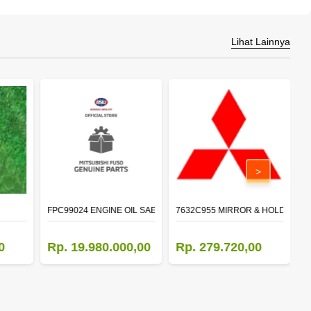
Lihat Lainnya
>
FPC99024 ENGINE OIL SAE 15W-40 API CI-4 (200L)
7632C955 MIRROR & HOLDER,D
5
0
Rp. 19.980.000,00
Rp. 279.720,00
R