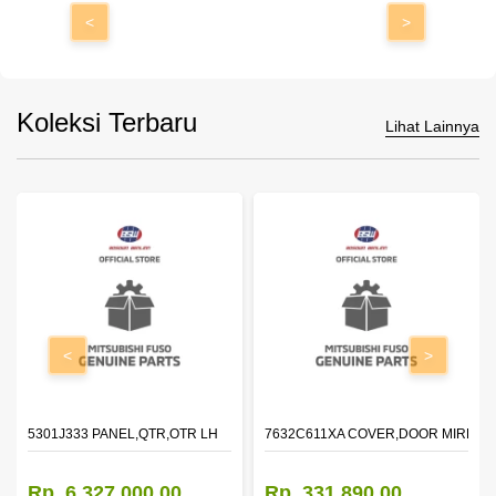
<
>
Koleksi Terbaru
Lihat Lainnya
<
>
DOOR,LH
5301J333 PANEL,QTR,OTR LH
7632C611XA COVER,DOOR MIRROR
Rp. 6.327.000,00
Rp. 331.890,00