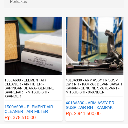
Perkakas
4013A330 - ARM ASSY FR SUSP
4162A413 - SHOCK ABSORBER RR
LWR RH - KAMPAK DEPAN BAWAH
SUSP - SUSPENSI BELAKANG -
KANAN - GENUINE SPAREPART -
SHOCKBREAKER BELAKANG -
MITSUBISHI - XPANDER
GENUINE SPAREPART -
MITSUBISHI - XPANDER
4013A330 - ARM ASSY FR
4162A413 - SHOCK
SUSP LWR RH - KAMPAK
ABSORBER RR SUSP -
DEPAN BAWAH KANAN -
Rp. 2.941.500,00
SUSPENSI BELAKANG -
GENUINE SPAREPART -
Rp. 1.198.800,00
SHOCKBREAKER BELAKANG
MITSUBISHI - XPANDER
- GENUINE SPAREPART -