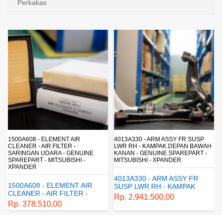
Perkakas
4013A330 - ARM ASSY FR SUSP
4162A413 - SHOCK ABSORBER RR
LWR RH - KAMPAK DEPAN BAWAH
SUSP - SUSPENSI BELAKANG -
KANAN - GENUINE SPAREPART -
SHOCKBREAKER BELAKANG -
MITSUBISHI - XPANDER
GENUINE SPAREPART -
MITSUBISHI - XPANDER
4013A330 - ARM ASSY FR
4162A413 - SHOCK
SUSP LWR RH - KAMPAK
ABSORBER RR SUSP -
DEPAN BAWAH KANAN -
Rp. 2.941.500,00
SUSPENSI BELAKANG -
GENUINE SPAREPART -
Rp. 1.198.800,00
SHOCKBREAKER BELAKANG
MITSUBISHI - XPANDER
- GENUINE SPAREPART -