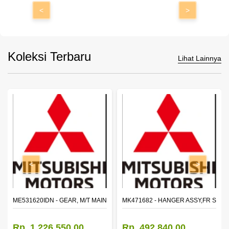
<
>
Koleksi Terbaru
Lihat Lainnya
<
>
N SHAFT 2ND SPEED (M035S5)
ME531620IDN - GEAR, M/T MAIN SHAFT REVERSE
MK471682 - HANGER ASSY,FR SHA
Rp. 1.226.550,00
Rp. 492.840,00