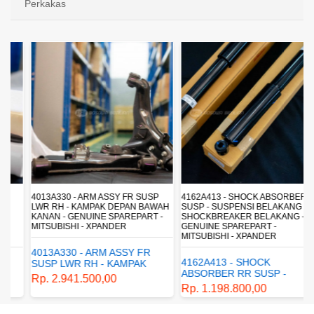
Perkakas
4013A330 - ARM ASSY FR SUSP
4162A413 - SHOCK ABSORBER RR
LWR RH - KAMPAK DEPAN BAWAH
SUSP - SUSPENSI BELAKANG -
KANAN - GENUINE SPAREPART -
SHOCKBREAKER BELAKANG -
MITSUBISHI - XPANDER
GENUINE SPAREPART -
MITSUBISHI - XPANDER
4013A330 - ARM ASSY FR
4162A413 - SHOCK
SUSP LWR RH - KAMPAK
ABSORBER RR SUSP -
DEPAN BAWAH KANAN -
Rp. 2.941.500,00
SUSPENSI BELAKANG -
GENUINE SPAREPART -
Rp. 1.198.800,00
SHOCKBREAKER BELAKANG
MITSUBISHI - XPANDER
- GENUINE SPAREPART -