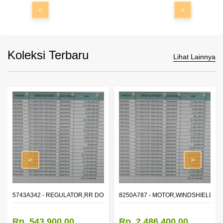
<
>
Koleksi Terbaru
Lihat Lainnya
<
>
OR WINDOW,LH
5743A342 - REGULATOR,RR DOOR WINDOW,RH
8250A787 - MOTOR,WINDSHIELD W
Rp. 543.900,00
Rp. 2.486.400,00