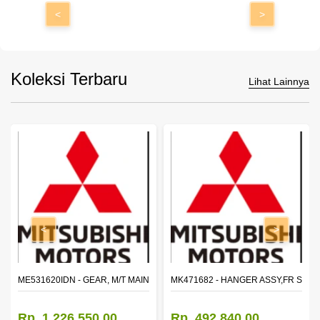
<
>
Koleksi Terbaru
Lihat Lainnya
<
>
N SHAFT 2ND SPEED (M035S5)
ME531620IDN - GEAR, M/T MAIN SHAFT REVERSE
MK471682 - HANGER ASSY,FR SHA
Rp. 1.226.550,00
Rp. 492.840,00