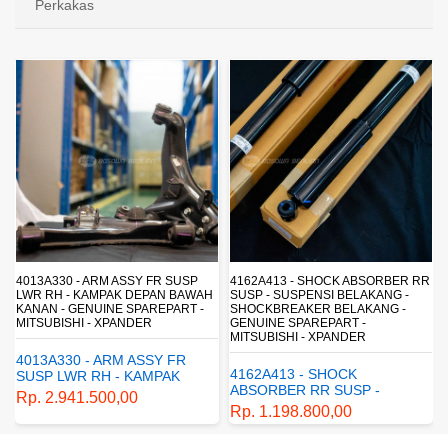
Perkakas
4013A330 - ARM ASSY FR SUSP
4162A413 - SHOCK ABSORBER RR
LWR RH - KAMPAK DEPAN BAWAH
SUSP - SUSPENSI BELAKANG -
KANAN - GENUINE SPAREPART -
SHOCKBREAKER BELAKANG -
MITSUBISHI - XPANDER
GENUINE SPAREPART -
MITSUBISHI - XPANDER
4013A330 - ARM ASSY FR
4162A413 - SHOCK
SUSP LWR RH - KAMPAK
ABSORBER RR SUSP -
DEPAN BAWAH KANAN -
Rp. 2.941.500,00
SUSPENSI BELAKANG -
GENUINE SPAREPART -
Rp. 1.198.800,00
SHOCKBREAKER BELAKANG
MITSUBISHI - XPANDER
- GENUINE SPAREPART -