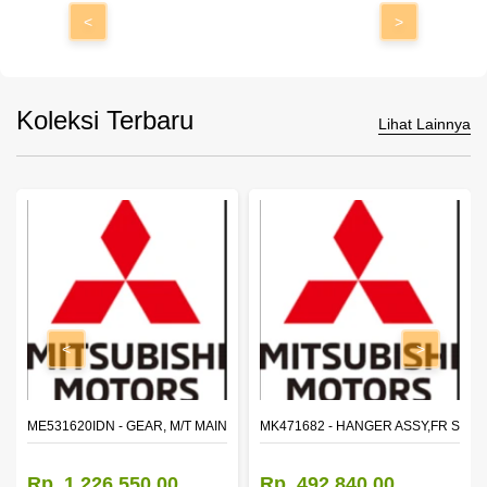
<
>
Koleksi Terbaru
Lihat Lainnya
<
>
N SHAFT 2ND SPEED (M035S5)
ME531620IDN - GEAR, M/T MAIN SHAFT REVERSE
MK471682 - HANGER ASSY,FR SHA
Rp. 1.226.550,00
Rp. 492.840,00