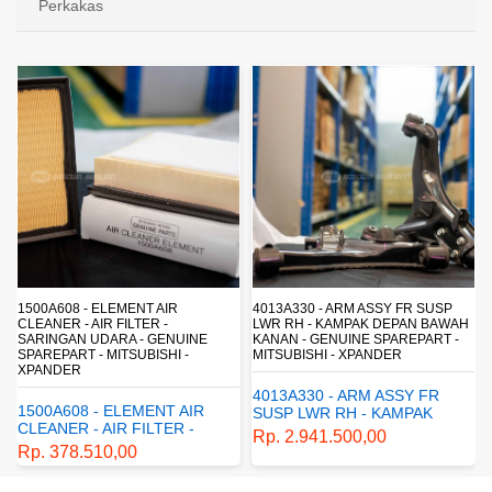
Perkakas
4013A330 - ARM ASSY FR SUSP
4162A413 - SHOCK ABSORBER RR
LWR RH - KAMPAK DEPAN BAWAH
SUSP - SUSPENSI BELAKANG -
KANAN - GENUINE SPAREPART -
SHOCKBREAKER BELAKANG -
MITSUBISHI - XPANDER
GENUINE SPAREPART -
MITSUBISHI - XPANDER
4013A330 - ARM ASSY FR
4162A413 - SHOCK
SUSP LWR RH - KAMPAK
ABSORBER RR SUSP -
DEPAN BAWAH KANAN -
Rp. 2.941.500,00
SUSPENSI BELAKANG -
GENUINE SPAREPART -
Rp. 1.198.800,00
SHOCKBREAKER BELAKANG
MITSUBISHI - XPANDER
- GENUINE SPAREPART -