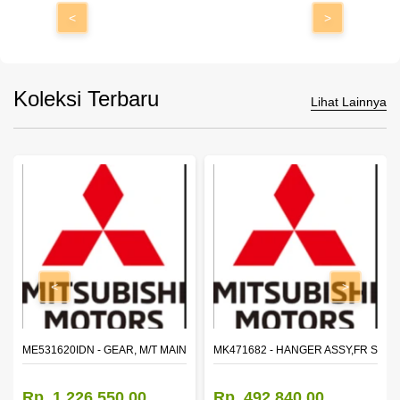
<
>
Koleksi Terbaru
Lihat Lainnya
<
>
N SHAFT 2ND SPEED (M035S5)
ME531620IDN - GEAR, M/T MAIN SHAFT REVERSE
MK471682 - HANGER ASSY,FR SHA
Rp. 1.226.550,00
Rp. 492.840,00