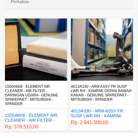
Perkakas
4013A330 - ARM ASSY FR SUSP
4162A413 - SHOCK ABSORBER RR
LWR RH - KAMPAK DEPAN BAWAH
SUSP - SUSPENSI BELAKANG -
KANAN - GENUINE SPAREPART -
SHOCKBREAKER BELAKANG -
MITSUBISHI - XPANDER
GENUINE SPAREPART -
MITSUBISHI - XPANDER
4013A330 - ARM ASSY FR
4162A413 - SHOCK
SUSP LWR RH - KAMPAK
ABSORBER RR SUSP -
DEPAN BAWAH KANAN -
Rp. 2.941.500,00
SUSPENSI BELAKANG -
GENUINE SPAREPART -
Rp. 1.198.800,00
SHOCKBREAKER BELAKANG
MITSUBISHI - XPANDER
- GENUINE SPAREPART -