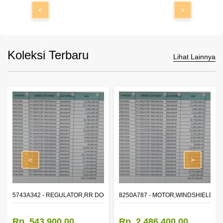
<
>
Koleksi Terbaru
Lihat Lainnya
<
>
OR WINDOW,LH
5743A342 - REGULATOR,RR DOOR WINDOW,RH
8250A787 - MOTOR,WINDSHIELD W
Rp. 543.900,00
Rp. 2.486.400,00