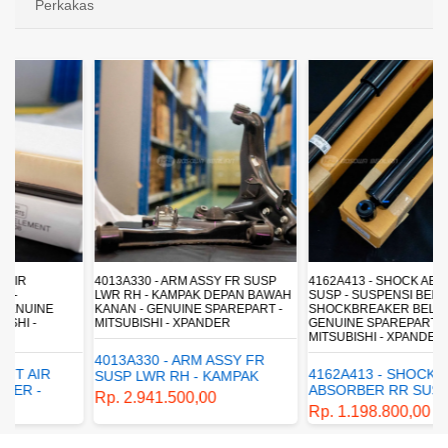
Perkakas
4013A330 - ARM ASSY FR SUSP
4162A413 - SHOCK ABSORBER RR
LWR RH - KAMPAK DEPAN BAWAH
SUSP - SUSPENSI BELAKANG -
KANAN - GENUINE SPAREPART -
SHOCKBREAKER BELAKANG -
MITSUBISHI - XPANDER
GENUINE SPAREPART -
MITSUBISHI - XPANDER
4013A330 - ARM ASSY FR
4162A413 - SHOCK
SUSP LWR RH - KAMPAK
ABSORBER RR SUSP -
DEPAN BAWAH KANAN -
Rp. 2.941.500,00
SUSPENSI BELAKANG -
GENUINE SPAREPART -
Rp. 1.198.800,00
SHOCKBREAKER BELAKANG
MITSUBISHI - XPANDER
- GENUINE SPAREPART -