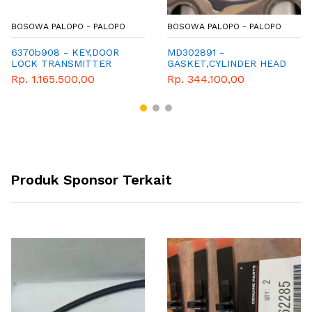
BOSOWA PALOPO - PALOPO
BOSOWA PALOPO - PALOPO
6370b908 - KEY,DOOR
MD302891 -
LOCK TRANSMITTER
GASKET,CYLINDER HEAD
- GENUINE SPAREPART
Rp. 1.165.500,00
Rp. 344.100,00
MITSUBISHI L300
Produk Sponsor Terkait