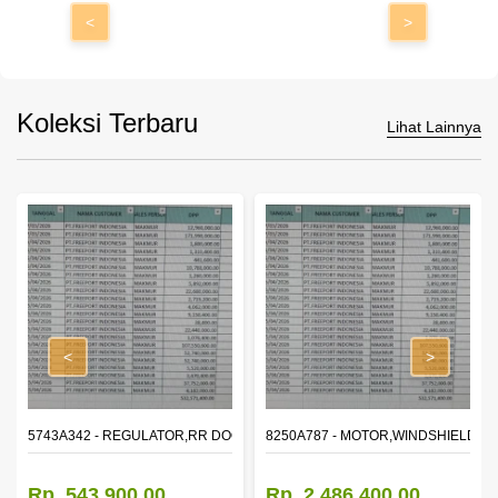
<
>
Koleksi Terbaru
Lihat Lainnya
<
>
OR WINDOW,LH
5743A342 - REGULATOR,RR DOOR WINDOW,RH
8250A787 - MOTOR,WINDSHIELD W
Rp. 543.900,00
Rp. 2.486.400,00