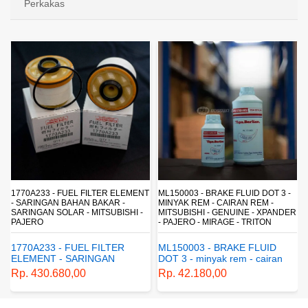
Perkakas
R
1770A233 - FUEL FILTER ELEMENT
ML150003 - BRAKE FLUID DOT 3 -
- SARINGAN BAHAN BAKAR -
MINYAK REM - CAIRAN REM -
SARINGAN SOLAR - MITSUBISHI -
MITSUBISHI - GENUINE - XPANDER
PAJERO
- PAJERO - MIRAGE - TRITON
1770A233 - FUEL FILTER
ML150003 - BRAKE FLUID
ELEMENT - SARINGAN
DOT 3 - minyak rem - cairan
BAHAN BAKAR - SARINGAN
rem - mitsubishi - genuine -
Rp. 430.680,00
Rp. 42.180,00
SOLAR - MITSUBISHI -
xpander - pajero - mirage -
PAJERO
triton