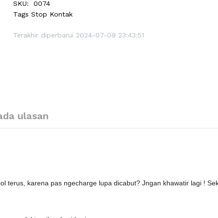
SKU:
0074
Tags
Stop Kontak
Terakhir diperbarui 2024-07-09 23:43:51
ada ulasan
 terus, karena pas ngecharge lupa dicabut? Jngan khawatir lagi ! S