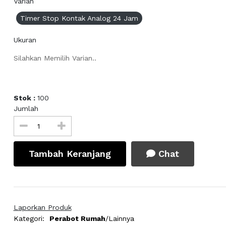
Varian
Timer Stop Kontak Analog 24 Jam
Ukuran
Silahkan Memilih Varian..
Stok :
100
Jumlah
Tambah Keranjang
Chat
Laporkan Produk
Kategori:
Perabot Rumah
/Lainnya