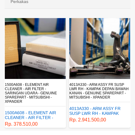
Perkakas
4013A330 - ARM ASSY FR SUSP
4162A413 - SHOCK ABSORBER RR
LWR RH - KAMPAK DEPAN BAWAH
SUSP - SUSPENSI BELAKANG -
KANAN - GENUINE SPAREPART -
SHOCKBREAKER BELAKANG -
MITSUBISHI - XPANDER
GENUINE SPAREPART -
MITSUBISHI - XPANDER
4013A330 - ARM ASSY FR
4162A413 - SHOCK
SUSP LWR RH - KAMPAK
ABSORBER RR SUSP -
DEPAN BAWAH KANAN -
Rp. 2.941.500,00
SUSPENSI BELAKANG -
GENUINE SPAREPART -
Rp. 1.198.800,00
SHOCKBREAKER BELAKANG
MITSUBISHI - XPANDER
- GENUINE SPAREPART -