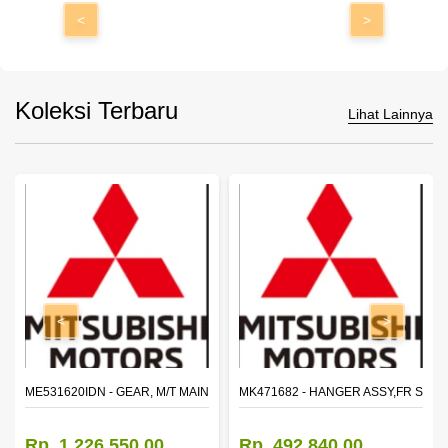
<
>
Koleksi Terbaru
Lihat Lainnya
<
>
N SHAFT 2ND SPEED (M035S5)
ME531620IDN - GEAR, M/T MAIN SHAFT REVERSE
MK471682 - HANGER ASSY,FR SHA
Rp. 1.226.550,00
Rp. 492.840,00