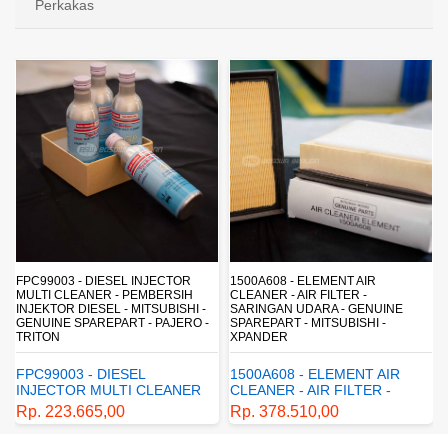
Perkakas
FPC99003 - DIESEL INJECTOR
1500A608 - ELEMENT AIR
MULTI CLEANER - PEMBERSIH
CLEANER - AIR FILTER -
INJEKTOR DIESEL - MITSUBISHI -
SARINGAN UDARA - GENUINE
-
GENUINE SPAREPART - PAJERO -
SPAREPART - MITSUBISHI -
TRITON
XPANDER
FPC99003 - DIESEL
1500A608 - ELEMENT AIR
INJECTOR MULTI CLEANER
CLEANER - AIR FILTER -
- PEMBERSIH INJEKTOR
SARINGAN UDARA -
Rp. 223.665,00
Rp. 378.510,00
DIESEL - MITSUBISHI -
GENUINE SPAREPART -
GENUINE SPAREPART -
MITSUBISHI - XPANDER