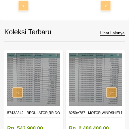
<
>
Koleksi Terbaru
Lihat Lainnya
<
>
OR WINDOW,LH
5743A342 - REGULATOR,RR DOOR WINDOW,RH
8250A787 - MOTOR,WINDSHIELD W
Rp. 543.900,00
Rp. 2.486.400,00