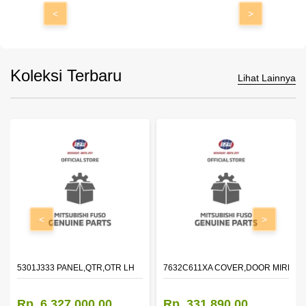
<
>
Koleksi Terbaru
Lihat Lainnya
<
>
DOOR,LH
5301J333 PANEL,QTR,OTR LH
7632C611XA COVER,DOOR MIRROR
Rp. 6.327.000,00
Rp. 331.890,00