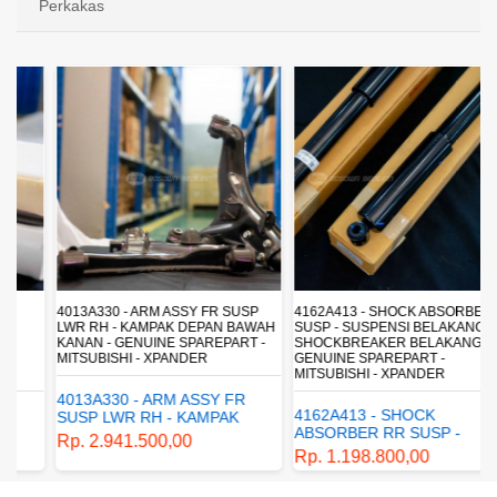
Perkakas
4013A330 - ARM ASSY FR SUSP
4162A413 - SHOCK ABSORBER RR
LWR RH - KAMPAK DEPAN BAWAH
SUSP - SUSPENSI BELAKANG -
KANAN - GENUINE SPAREPART -
SHOCKBREAKER BELAKANG -
MITSUBISHI - XPANDER
GENUINE SPAREPART -
MITSUBISHI - XPANDER
4013A330 - ARM ASSY FR
4162A413 - SHOCK
SUSP LWR RH - KAMPAK
ABSORBER RR SUSP -
DEPAN BAWAH KANAN -
Rp. 2.941.500,00
SUSPENSI BELAKANG -
GENUINE SPAREPART -
Rp. 1.198.800,00
SHOCKBREAKER BELAKANG
MITSUBISHI - XPANDER
- GENUINE SPAREPART -