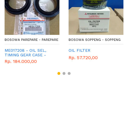
BOSOWA PAREPARE - PAREPARE
BOSOWA SOPPENG - SOPPENG
ME017208 - OIL SEL,
OIL FILTER
TIMING GEAR CASE -
Rp. 57.720,00
MITSUBISHI
Rp. 184.000,00