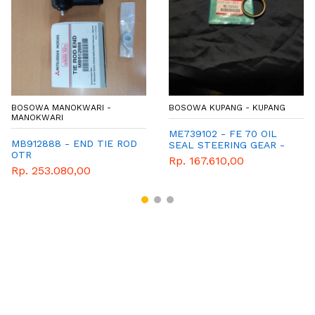
BOSOWA MANOKWARI -
BOSOWA KUPANG - KUPANG
MANOKWARI
ME739102 - FE 70 OIL
MB912888 - END TIE ROD
SEAL STEERING GEAR -
OTR
SEAL POWER STERING
Rp. 167.610,00
BESAR FE70
Rp. 253.080,00