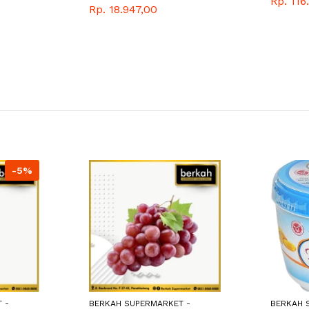
Rp. 116
150 GRAM
Rp. 18.947,00
-5%
 -
BERKAH SUPERMARKET -
BERKAH 