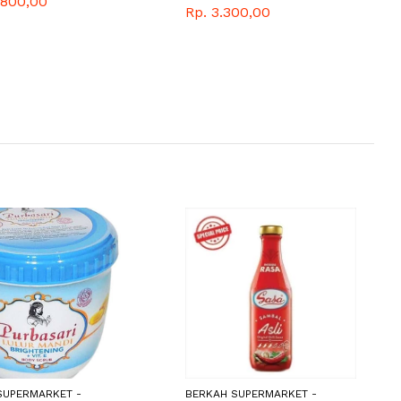
.800,00
GRAM
Rp. 3.300,00
SUPERMARKET -
BERKAH SUPERMARKET -