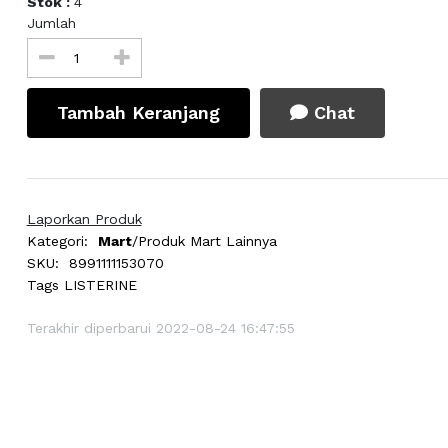
Stok :
4
Jumlah
Tambah Keranjang
Chat
Laporkan Produk
Kategori:
Mart
/Produk Mart Lainnya
SKU:
8991111153070
Tags
LISTERINE
Terakhir diperbarui 2022-08-24 16:47:55