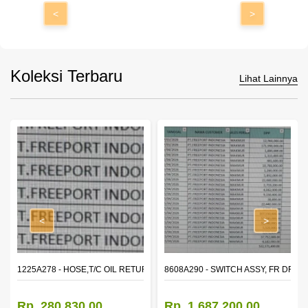
<
>
Koleksi Terbaru
Lihat Lainnya
<
>
1225A278 - HOSE,T/C OIL RETURN TUBE
8608A290 - SWITCH ASSY, FR DR 
Rp. 280.830,00
Rp. 1.687.200,00