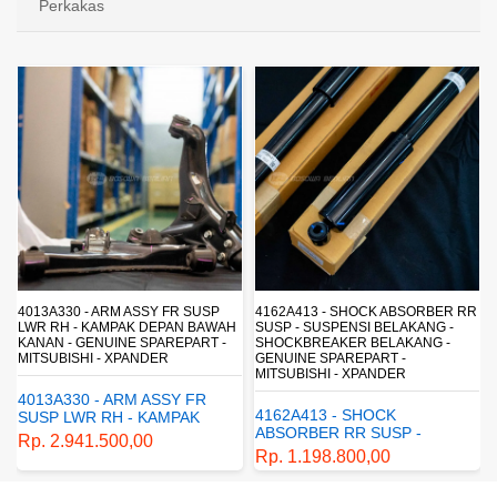
Perkakas
4013A330 - ARM ASSY FR SUSP
4162A413 - SHOCK ABSORBER RR
LWR RH - KAMPAK DEPAN BAWAH
SUSP - SUSPENSI BELAKANG -
KANAN - GENUINE SPAREPART -
SHOCKBREAKER BELAKANG -
MITSUBISHI - XPANDER
GENUINE SPAREPART -
MITSUBISHI - XPANDER
4013A330 - ARM ASSY FR
4162A413 - SHOCK
SUSP LWR RH - KAMPAK
ABSORBER RR SUSP -
DEPAN BAWAH KANAN -
Rp. 2.941.500,00
SUSPENSI BELAKANG -
GENUINE SPAREPART -
Rp. 1.198.800,00
SHOCKBREAKER BELAKANG
MITSUBISHI - XPANDER
- GENUINE SPAREPART -