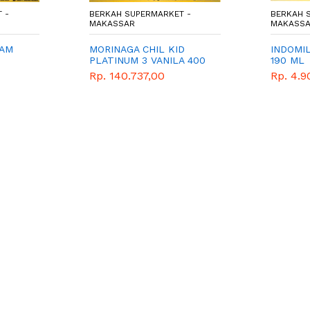
 -
BERKAH SUPERMARKET -
BERKAH 
MAKASSAR
MAKASS
RAM
MORINAGA CHIL KID
INDOMI
PLATINUM 3 VANILA 400
190 ML
GRAM
Rp. 140.737,00
Rp. 4.9