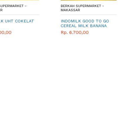
SUPERMARKET -
BERKAH SUPERMARKET -
AR
MAKASSAR
LK UHT COKELAT
INDOMILK GOOD TO GO
CEREAL MILK BANANA
250 ML
00,00
Rp. 6.700,00