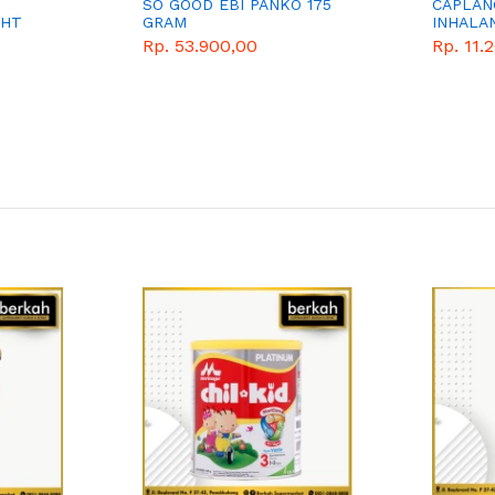
K
SO GOOD EBI PANKO 175
CAPLAN
GHT
GRAM
INHALA
Rp. 53.900,00
Rp. 11.