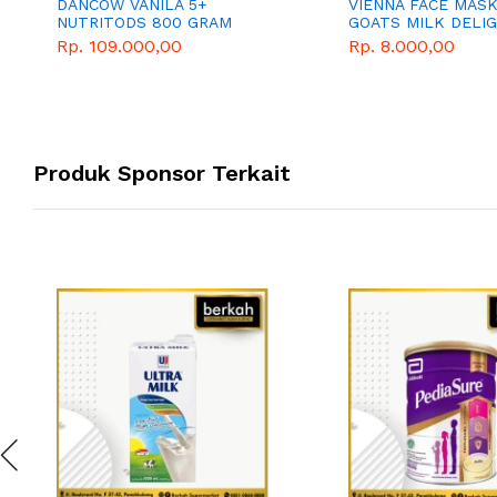
DANCOW VANILA 5+
VIENNA FACE MAS
NUTRITODS 800 GRAM
GOATS MILK DELI
15ML
Rp. 109.000,00
Rp. 8.000,00
Produk Sponsor Terkait