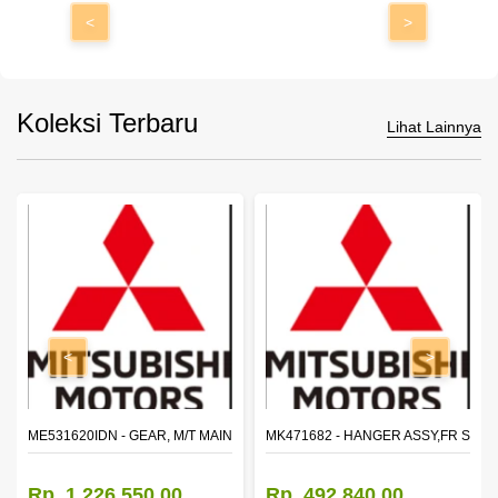
<
>
Koleksi Terbaru
Lihat Lainnya
<
>
N SHAFT 2ND SPEED (M035S5)
ME531620IDN - GEAR, M/T MAIN SHAFT REVERSE
MK471682 - HANGER ASSY,FR SHA
Rp. 1.226.550,00
Rp. 492.840,00