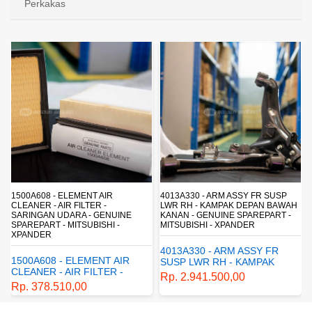
Perkakas
4013A330 - ARM ASSY FR SUSP
4162A413 - SHOCK ABSORBER RR
LWR RH - KAMPAK DEPAN BAWAH
SUSP - SUSPENSI BELAKANG -
KANAN - GENUINE SPAREPART -
SHOCKBREAKER BELAKANG -
MITSUBISHI - XPANDER
GENUINE SPAREPART -
MITSUBISHI - XPANDER
4013A330 - ARM ASSY FR
4162A413 - SHOCK
SUSP LWR RH - KAMPAK
ABSORBER RR SUSP -
DEPAN BAWAH KANAN -
Rp. 2.941.500,00
SUSPENSI BELAKANG -
GENUINE SPAREPART -
Rp. 1.198.800,00
SHOCKBREAKER BELAKANG
MITSUBISHI - XPANDER
- GENUINE SPAREPART -