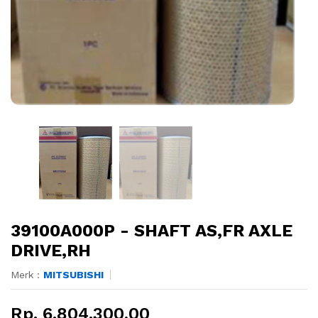
39100A000P - SHAFT AS,FR AXLE
DRIVE,RH
Merk :
MITSUBISHI
Rp. 6.804.300,00