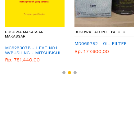
BOSOWA MAKASSAR -
BOSOWA PALOPO - PALOPO
MAKASSAR
MD069782 - OIL FILTER
MC628307B - LEAF NO.1
Rp. 177.600,00
W/BUSHING - MITSUBISHI
- GENUINE
Rp. 781.440,00