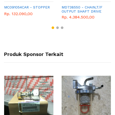
MC091054CAR - STOPPER
MD738550 - CHAIN,T/F
OUTPUT SHAFT DRIVE
Rp. 132.090,00
Rp. 4.384.500,00
Produk Sponsor Terkait