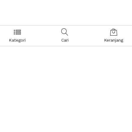
Kategori
Cari
Keranjang
Layanan Pelanggan
Kebijakan & Privasi
Pusat Bantuan
Layanan Pengaduan