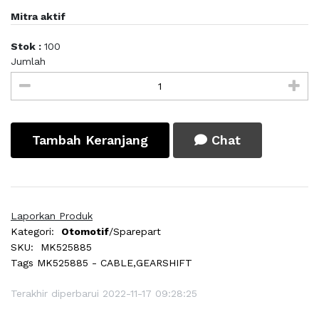
Mitra aktif
Stok :
100
Jumlah
Tambah Keranjang
Chat
Laporkan Produk
Kategori:
Otomotif
/Sparepart
SKU:
MK525885
Tags
MK525885 - CABLE,GEARSHIFT
Terakhir diperbarui 2022-11-17 09:28:25