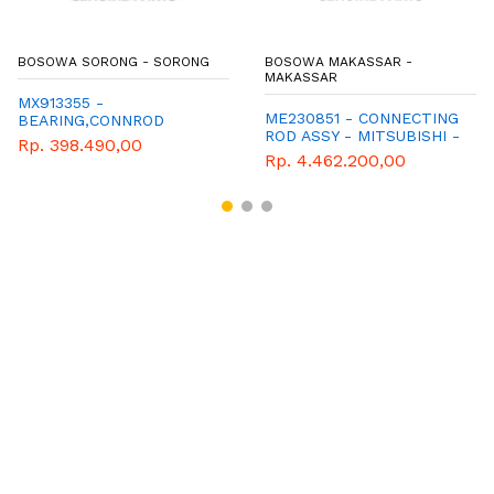
BOSOWA SORONG - SORONG
BOSOWA MAKASSAR -
MAKASSAR
MX913355 -
ME230851 - CONNECTING
BEARING,CONNROD
ROD ASSY - MITSUBISHI -
Rp. 398.490,00
GENUINE
Rp. 4.462.200,00