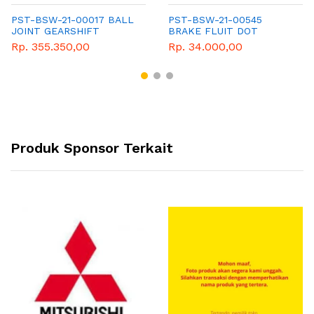
PST-BSW-21-00017 BALL
PST-BSW-21-00545
JOINT GEARSHIFT
BRAKE FLUIT DOT
3,300ML
Rp. 355.350,00
Rp. 34.000,00
Produk Sponsor Terkait