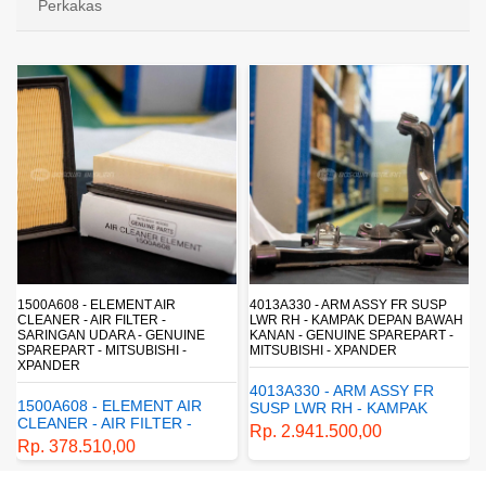
Perkakas
4013A330 - ARM ASSY FR SUSP
4162A413 - SHOCK ABSORBER RR
LWR RH - KAMPAK DEPAN BAWAH
SUSP - SUSPENSI BELAKANG -
KANAN - GENUINE SPAREPART -
SHOCKBREAKER BELAKANG -
MITSUBISHI - XPANDER
GENUINE SPAREPART -
MITSUBISHI - XPANDER
4013A330 - ARM ASSY FR
4162A413 - SHOCK
SUSP LWR RH - KAMPAK
ABSORBER RR SUSP -
DEPAN BAWAH KANAN -
Rp. 2.941.500,00
SUSPENSI BELAKANG -
GENUINE SPAREPART -
Rp. 1.198.800,00
SHOCKBREAKER BELAKANG
MITSUBISHI - XPANDER
- GENUINE SPAREPART -