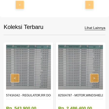
<
>
Koleksi Terbaru
Lihat Lainnya
<
>
OR WINDOW,LH
5743A342 - REGULATOR,RR DOOR WINDOW,RH
8250A787 - MOTOR,WINDSHIELD W
Rp. 543.900,00
Rp. 2.486.400,00