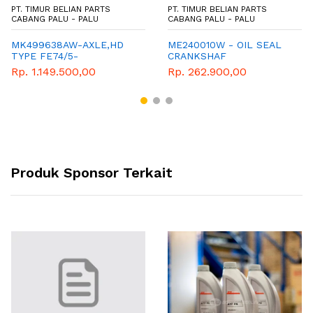
PT. TIMUR BELIAN PARTS
PT. TIMUR BELIAN PARTS
CABANG PALU - PALU
CABANG PALU - PALU
MK499638AW-AXLE,HD
ME240010W - OIL SEAL
TYPE FE74/5-
CRANKSHAF
MITSUBISHI-GENUINE
Rp. 1.149.500,00
Rp. 262.900,00
PARTS-CANTER PS 125
Produk Sponsor Terkait