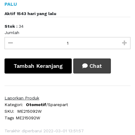
PALU
Aktif 1543 hari yang lalu
Stok :
34
Jumlah
Tambah Keranjang
Chat
Laporkan Produk
Kategori:
Otomotif
/Sparepart
SKU:
ME215092W
Tags
ME215092W
Terakhir diperbarui 2022-03-01 13:51:57