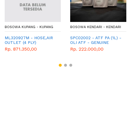
BOSOWA KUPANG - KUPANG
BOSOWA KENDARI - KENDARI
ML320927M - HOSE,AIR
SPC02002 - ATF PA (1L) -
OUTLET (4 PLY)
OLI ATF - GENUINE
SPAREPART MITSUBISHI
Rp. 871.350,00
Rp. 222.000,00