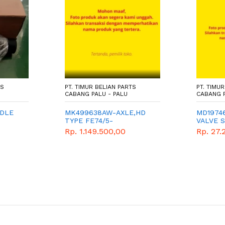
TS
PT. TIMUR BELIAN PARTS
PT. TIMU
CABANG PALU - PALU
CABANG P
DLE
MK499638AW-AXLE,HD
MD1974
TYPE FE74/5-
VALVE 
NE
MITSUBISHI-GENUINE
Rp. 1.149.500,00
Rp. 27.
ER P
PARTS-CANTER PS 125