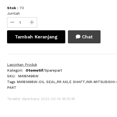
Stok :
70
Jumlah
Tambah Keranjang
Chat
Laporkan Produk
Kategori:
Otomotif
/Sparepart
SKU:
MA181498W
Tags
MA181498W-OIL SEAL,RR AXLE SHAFT,INR-MITSUBISHI
PART
Terakhir diperbarui 2022-03-14 16:10:18