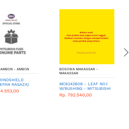
AMBON - AMBON
BOSOWA MAKASSAR -
MAKASSAR
WINDSHIELD
MC624280B - LEAF NO.1
DEPAN RAGAZA)
W/BUSHING - MITSUBISHI
34.553,00
- GENUINE
Rp. 792.540,00