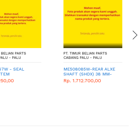
R BELIAN PARTS
PT. TIMUR BELIAN PARTS
ALU - PALU
CABANG PALU - PALU
67W - SEAL
ME508085W-REAR ALXE
STEM
SHAFT (SHDX) 38 MM-
MITSUBISHI-GENUINE
250,00
Rp. 1.712.700,00
PARTS