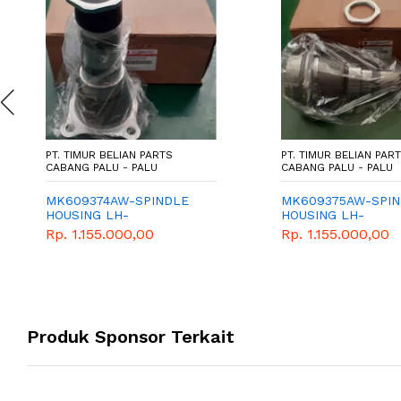
PT. TIMUR BELIAN PARTS
PT. TIMUR BELIAN PAR
CABANG PALU - PALU
CABANG PALU - PALU
MK609374AW-SPINDLE
MK609375AW-SPIN
HOUSING LH-
HOUSING LH-
MITSUBISHI-GENUINE
MITSUBISHI-GENUI
Rp. 1.155.000,00
Rp. 1.155.000,00
PART-SUMBU P 125
PART-SUMBU CANT
125
Produk Sponsor Terkait