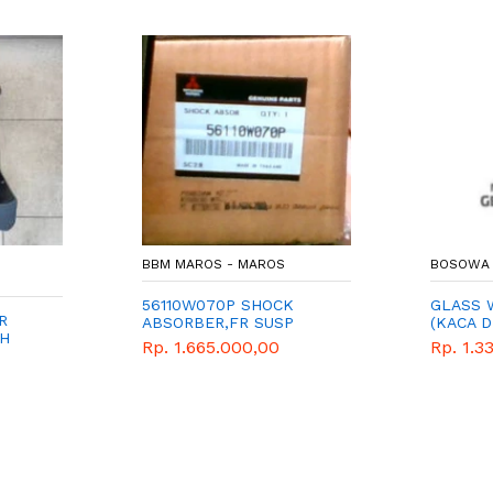
BBM MAROS - MAROS
BOSOWA 
56110W070P SHOCK
GLASS 
R
ABSORBER,FR SUSP
(KACA 
H
Rp. 1.665.000,00
Rp. 1.3