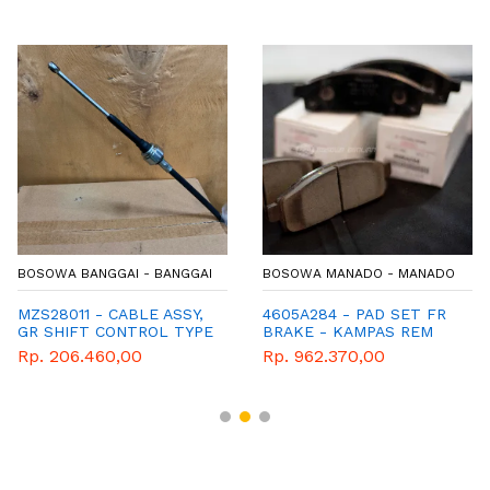
BOSOWA BANGGAI - BANGGAI
BOSOWA MANADO - MANADO
MZS28011 - CABLE ASSY,
4605A284 - PAD SET FR
GR SHIFT CONTROL TYPE
BRAKE - KAMPAS REM
120SS
DEPAN - MITSUBISHI
Rp. 206.460,00
Rp. 962.370,00
GENUINE SPAREPART -
PAJERO