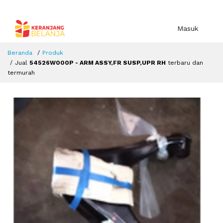
Masuk
Beranda
Produk
Jual
54526W000P - ARM ASSY,FR SUSP,UPR RH
terbaru dan
termurah