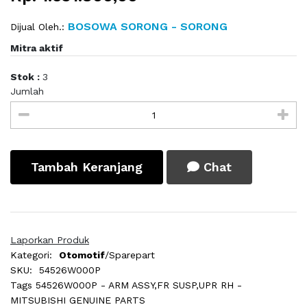
BOSOWA SORONG - SORONG
Dijual Oleh.:
Mitra aktif
Stok :
3
Jumlah
Tambah Keranjang
Chat
Laporkan Produk
Kategori:
Otomotif
/Sparepart
SKU:
54526W000P
Tags
54526W000P - ARM ASSY,FR SUSP,UPR RH -
MITSUBISHI GENUINE PARTS