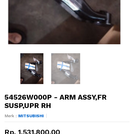
54526W000P - ARM ASSY,FR
SUSP,UPR RH
Merk :
MITSUBISHI
Rp. 1.531.800,00