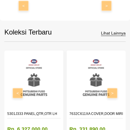
<
>
Koleksi Terbaru
Lihat Lainnya
<
>
DOOR,LH
5301J333 PANEL,QTR,OTR LH
7632C611XA COVER,DOOR MIRROR
Rp. 6.327.000,00
Rp. 331.890,00