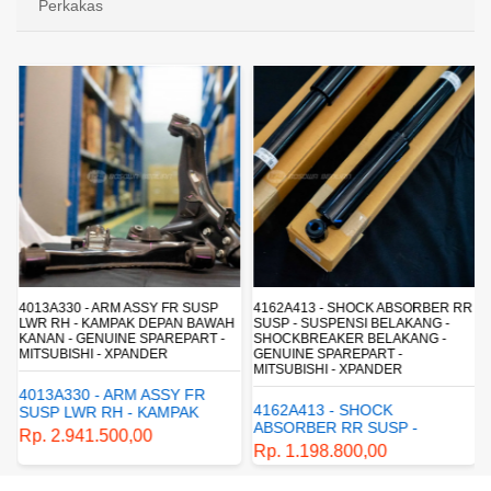
Perkakas
4013A330 - ARM ASSY FR SUSP
4162A413 - SHOCK ABSORBER RR
LWR RH - KAMPAK DEPAN BAWAH
SUSP - SUSPENSI BELAKANG -
KANAN - GENUINE SPAREPART -
SHOCKBREAKER BELAKANG -
MITSUBISHI - XPANDER
GENUINE SPAREPART -
MITSUBISHI - XPANDER
4013A330 - ARM ASSY FR
4162A413 - SHOCK
SUSP LWR RH - KAMPAK
ABSORBER RR SUSP -
DEPAN BAWAH KANAN -
Rp. 2.941.500,00
SUSPENSI BELAKANG -
GENUINE SPAREPART -
Rp. 1.198.800,00
SHOCKBREAKER BELAKANG
MITSUBISHI - XPANDER
- GENUINE SPAREPART -