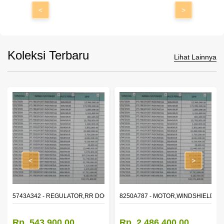
<
>
Koleksi Terbaru
Lihat Lainnya
<
>
OR WINDOW,LH
5743A342 - REGULATOR,RR DOOR WINDOW,RH
8250A787 - MOTOR,WINDSHIELD W
Rp. 543.900,00
Rp. 2.486.400,00