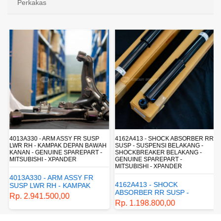
Perkakas
4013A330 - ARM ASSY FR SUSP
4162A413 - SHOCK ABSORBER RR
LWR RH - KAMPAK DEPAN BAWAH
SUSP - SUSPENSI BELAKANG -
KANAN - GENUINE SPAREPART -
SHOCKBREAKER BELAKANG -
MITSUBISHI - XPANDER
GENUINE SPAREPART -
MITSUBISHI - XPANDER
4013A330 - ARM ASSY FR
4162A413 - SHOCK
SUSP LWR RH - KAMPAK
ABSORBER RR SUSP -
DEPAN BAWAH KANAN -
Rp. 2.941.500,00
SUSPENSI BELAKANG -
GENUINE SPAREPART -
Rp. 1.198.800,00
SHOCKBREAKER BELAKANG
MITSUBISHI - XPANDER
- GENUINE SPAREPART -