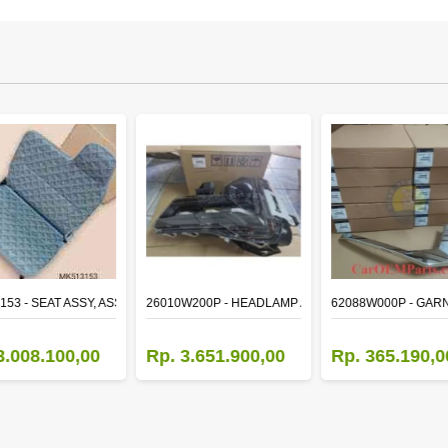
153 - SEAT ASSY, ASSISTANT
26010W200P - HEADLAMP ASSY,RH
62088W000P - GAR
3.008.100,00
Rp. 3.651.900,00
Rp. 365.190,0