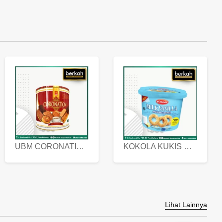
UBM CORONATION ASSORTED BISKUIT KALENG 450 GRAM
KOKOLA KUKIS HYGIENIC MILK VANILLA PACK 320 GR
Lihat Lainnya