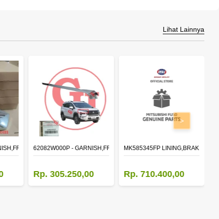
Lihat Lainnya
>
NISH,FR BUMPER SIDE
62082W000P - GARNISH,FR BUMPER SIDE
MK585345FP LINING,BRAKE 410X1
M
0
Rp. 305.250,00
Rp. 710.400,00
R