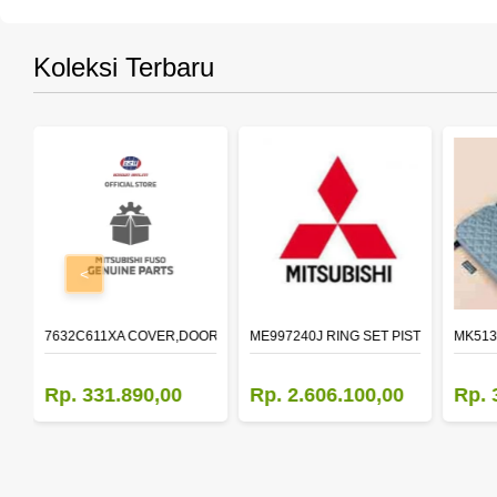
Koleksi Terbaru
<
R LH
7632C611XA COVER,DOOR MIRROR,OTR LH
ME997240J RING SET PISTON STD
MK513
Rp. 331.890,00
Rp. 2.606.100,00
Rp. 