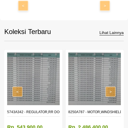
<
>
Koleksi Terbaru
Lihat Lainnya
<
>
OR WINDOW,LH
5743A342 - REGULATOR,RR DOOR WINDOW,RH
8250A787 - MOTOR,WINDSHIELD W
Rp. 543.900,00
Rp. 2.486.400,00